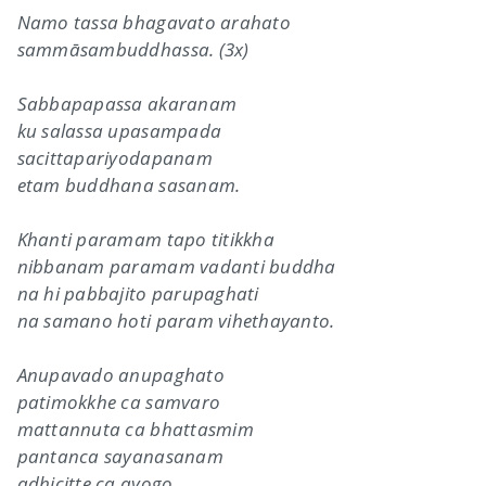
Namo tassa bhagavato arahato
sammāsambuddhassa. (3x)
Sabbapapassa akaranam
ku salassa upasampada
sacittapariyodapanam
etam buddhana sasanam.
Khanti paramam tapo titikkha
nibbanam paramam vadanti buddha
na hi pabbajito parupaghati
na samano hoti param vihethayanto.
Anupavado anupaghato
patimokkhe ca samvaro
mattannuta ca bhattasmim
pantanca sayanasanam
adhicitte ca ayogo