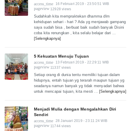
access_time
16 Februari 2019 - 23:50:51 WIB
pageview
12928 views
Sudahkah kita mempraktekan dhamma dlm
kehidupan sehari - hari ? Ada yg menjawab gampang
saya sudah bisa , berbuat baik sudah banyak Disini
coba kita renungkan , kita selalu belajar dari ...
[Selengkapnya]
5 Kekuatan Menuju Tujuan
access_time
13 Februari 2019 - 22:29:11 WIB
pageview
11337 views
Setiap orang di dunia tentu memiliki tujuan dalam
hidupnya, entah tujuan yg terarah maupun tujuan yg
seadanya namun banyak yg tidak menyadari bahwa
untuk mencapai tujuan, kita mesti ...
[Selengkapnya]
Menjadi Mulia dengan Mengalahkan Diri
Sendiri
access_time
28 Januari 2019 - 23:11:24 WIB
pageview
11744 views