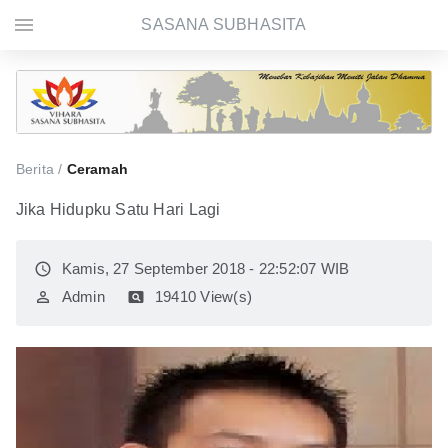
menu
SASANA SUBHASITA
Berita /
Ceramah
Jika Hidupku Satu Hari Lagi
access_time
Kamis, 27 September 2018 - 22:52:07 WIB
perm_identity
Admin
pageview
19410 View(s)