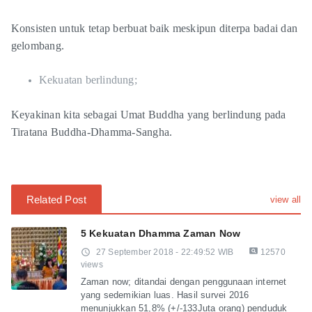
Konsisten untuk tetap berbuat baik meskipun diterpa badai dan
gelombang.
Kekuatan berlindung;
Keyakinan kita sebagai Umat Buddha yang berlindung pada
Tiratana Buddha-Dhamma-Sangha.
Related Post
view all
5 Kekuatan Dhamma Zaman Now
pageview
access_time
27 September 2018 - 22:49:52 WIB
12570
views
Zaman now; ditandai dengan penggunaan internet
yang sedemikian luas. Hasil survei 2016
menunjukkan 51,8% (+/-133Juta orang) penduduk