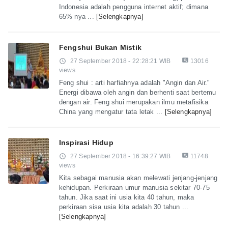
Indonesia adalah pengguna internet aktif; dimana
65% nya ...
[Selengkapnya]
Fengshui Bukan Mistik
pageview
access_time
27 September 2018 - 22:28:21 WIB
13016
views
Feng shui : arti harfiahnya adalah "Angin dan Air."
Energi dibawa oleh angin dan berhenti saat bertemu
dengan air. Feng shui merupakan ilmu metafisika
China yang mengatur tata letak ...
[Selengkapnya]
Inspirasi Hidup
pageview
access_time
27 September 2018 - 16:39:27 WIB
11748
views
Kita sebagai manusia akan melewati jenjang-jenjang
kehidupan. Perkiraan umur manusia sekitar 70-75
tahun. Jika saat ini usia kita 40 tahun, maka
perkiraan sisa usia kita adalah 30 tahun ...
[Selengkapnya]