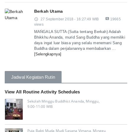
Berkah Utama
pageview
access_time
27 September 2018 - 16:27:49 WIB
19665
views
MAṄGALA SUTTA (Sutta tentang Berkah) Adalah
Bhikkhu Ananda, murid Sang Buddha yang memiliki
daya ingat luar biasa yang selalu menemani Sang
Buddha dalam perjalanannya membabarkan ...
[Selengkapnya]
Jadwal Kegiatan Rutin
View All Routine Activity Schedules
Sekolah Minggu Buddhist Ananda, Minggu,
9.00-11:00 WIB
Puja Bakti Muda Mudi Sasana Vimana, Minggu,