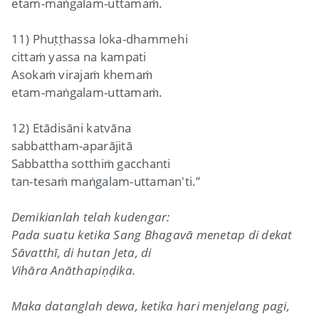
etam-maṅgalam-uttamaṁ.
11) Phuṭṭhassa loka-dhammehi
cittaṁ yassa na kampati
Asokaṁ virajaṁ khemaṁ
etam-maṅgalam-uttamaṁ.
12) Etādisāni katvāna
sabbattham-aparājitā
Sabbattha sotthiṁ gacchanti
tan-tesaṁ maṅgalam-uttaman'ti.”
Demikianlah telah kudengar:
Pada suatu ketika Sang Bhagavā menetap di dekat
Sāvatthī, di hutan Jeta, di
Vihāra Anāthapiṇḍika.
Maka datanglah dewa, ketika hari menjelang pagi,