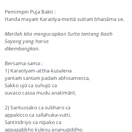
Pemimpin Puja Bakti :
Handa mayaṁ Karaṇīya-mettā suttaṁ bhaṇāma se.
Marilah kita mengucapkan Sutta tentang Kasih
Sayang yang harus
dikembangkan.
Bersama-sama :
1) Karaṇīyam-attha-kusalena
yantaṁ santaṁ padaṁ abhisamecca,
Sakko ujū ca suhujū ca
suvaco cassa mudu anatimānī,
2) Santussako ca subharo ca
appakicco ca sallahuka-vutti,
Santindriyo ca nipako ca
appagabbho kulesu ananugiddho.