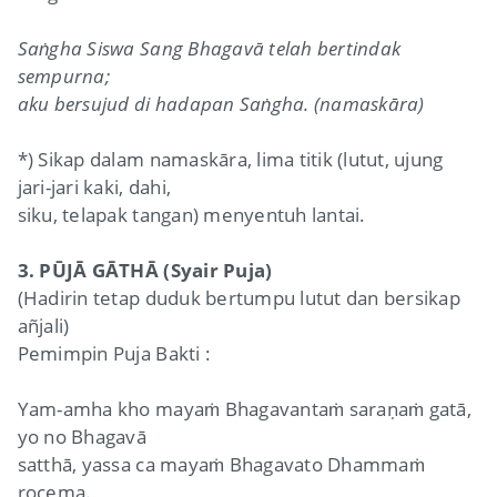
Saṅgha Siswa Sang Bhagavā telah bertindak
sempurna;
aku bersujud di hadapan Saṅgha. (namaskāra)
*) Sikap dalam namaskāra, lima titik (lutut, ujung
jari-jari kaki, dahi,
siku, telapak tangan) menyentuh lantai.
3. PŪJĀ GĀTHĀ (Syair Puja)
(Hadirin tetap duduk bertumpu lutut dan bersikap
añjali)
Pemimpin Puja Bakti :
Yam-amha kho mayaṁ Bhagavantaṁ saraṇaṁ gatā,
yo no Bhagavā
satthā, yassa ca mayaṁ Bhagavato Dhammaṁ
rocema.