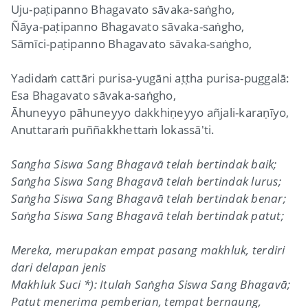
Uju-paṭipanno Bhagavato sāvaka-saṅgho,
Ñāya-paṭipanno Bhagavato sāvaka-saṅgho,
Sāmīci-paṭipanno Bhagavato sāvaka-saṅgho,
Yadidaṁ cattāri purisa-yugāni aṭṭha purisa-puggalā:
Esa Bhagavato sāvaka-saṅgho,
Āhuneyyo pāhuneyyo dakkhiṇeyyo añjali-karaṇīyo,
Anuttaraṁ puññakkhettaṁ lokassā'ti.
Saṅgha Siswa Sang Bhagavā telah bertindak baik;
Saṅgha Siswa Sang Bhagavā telah bertindak lurus;
Saṅgha Siswa Sang Bhagavā telah bertindak benar;
Saṅgha Siswa Sang Bhagavā telah bertindak patut;
Mereka, merupakan empat pasang makhluk, terdiri
dari delapan jenis
Makhluk Suci *): Itulah Saṅgha Siswa Sang Bhagavā;
Patut menerima pemberian, tempat bernaung,