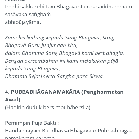
Imehi sakkārehi taṁ Bhagavantaṁ sasaddhammaṁ
sasāvaka-saṅghaṁ
abhipūjayāma.
Kami berlindung kepada Sang Bhagavā, Sang
Bhagavā Guru Junjungan kita,
dalam Dhamma Sang Bhagavā kami berbahagia.
Dengan persembahan ini kami melakukan pūjā
kepada Sang Bhagavā,
Dhamma Sejati serta Saṅgha para Siswa.
4. PUBBABHĀGANAMAKĀRA (Penghormatan
Awal)
(Hadirin duduk bersimpuh/bersila)
Pemimpin Puja Bakti :
Handa mayaṁ Buddhassa Bhagavato Pubba-bhāga-
namakāraṁ karoma