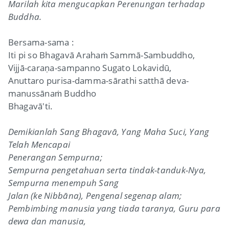
Marilah kita mengucapkan Perenungan terhadap
Buddha.
Bersama-sama :
Iti pi so Bhagavā Arahaṁ Sammā-Sambuddho,
Vijjā-caraṇa-sampanno Sugato Lokavidū,
Anuttaro purisa-damma-sārathi satthā deva-
manussānaṁ Buddho
Bhagavā'ti.
Demikianlah Sang Bhagavā, Yang Maha Suci, Yang
Telah Mencapai
Penerangan Sempurna;
Sempurna pengetahuan serta tindak-tanduk-Nya,
Sempurna menempuh Sang
Jalan (ke Nibbāna), Pengenal segenap alam;
Pembimbing manusia yang tiada taranya, Guru para
dewa dan manusia,