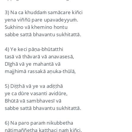
3) Na ca khuddaṁ samācare kiñci
yena viññū pare upavadeyyuṁ.
Sukhino vā khemino hontu
sabbe sattā bhavantu sukhitattā.
4) Ye keci pāṇa-bhūtatthi
tasā vā thāvarā vā anavasesā,
Dīghā vā ye mahantā vā
majjhimā rassakā aṇuka-thūlā,
5) Diṭṭhā vā ye va adiṭṭhā
ye ca dūre vasanti avidūre,
Bhūtā vā sambhavesī vā
sabbe sattā bhavantu sukhitattā.
6) Na paro paraṁ nikubbetha
nātimaññetha katthaci naṁ kiñci,