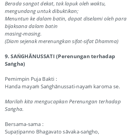
Berada sangat dekat, tak lapuk oleh waktu,
mengundang untuk dibuktikan;
Menuntun ke dalam batin, dapat diselami oleh para
bijaksana dalam batin
masing-masing.
(Diam sejenak merenungkan sifat-sifat Dhamma)
9. SAṄGHĀNUSSATI (Perenungan terhadap
Saṅgha)
Pemimpin Puja Bakti :
Handa mayaṁ Saṅghānussati-nayaṁ karoma se.
Marilah kita mengucapkan Perenungan terhadap
Saṅgha.
Bersama-sama :
Supaṭipanno Bhagavato sāvaka-saṅgho,