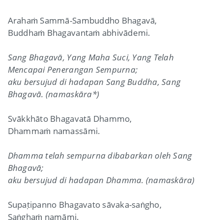
Arahaṁ Sammā-Sambuddho Bhagavā,
Buddhaṁ Bhagavantaṁ abhivādemi.
Sang Bhagavā, Yang Maha Suci, Yang Telah
Mencapai Penerangan Sempurna;
aku bersujud di hadapan Sang Buddha, Sang
Bhagavā. (namaskāra*)
Svākkhāto Bhagavatā Dhammo,
Dhammaṁ namassāmi.
Dhamma telah sempurna dibabarkan oleh Sang
Bhagavā;
aku bersujud di hadapan Dhamma. (namaskāra)
Supaṭipanno Bhagavato sāvaka-saṅgho,
Saṅghaṁ namāmi.