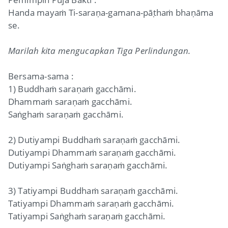
Handa mayaṁ Ti-saraṇa-gamana-pāṭhaṁ bhaṇāma
se.
Marilah kita mengucapkan Tiga Perlindungan.
Bersama-sama :
1) Buddhaṁ saraṇaṁ gacchāmi.
Dhammaṁ saraṇaṁ gacchāmi.
Saṅghaṁ saraṇaṁ gacchāmi.
2) Dutiyampi Buddhaṁ saraṇaṁ gacchāmi.
Dutiyampi Dhammaṁ saraṇaṁ gacchāmi.
Dutiyampi Saṅghaṁ saraṇaṁ gacchāmi.
3) Tatiyampi Buddhaṁ saraṇaṁ gacchāmi.
Tatiyampi Dhammaṁ saraṇaṁ gacchāmi.
Tatiyampi Saṅghaṁ saraṇaṁ gacchāmi.