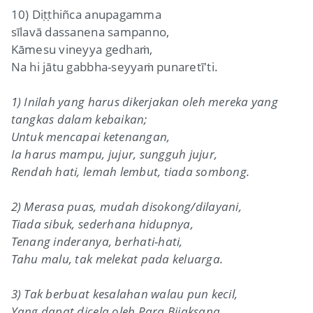
10) Diṭṭhiñca anupagamma
sīlavā dassanena sampanno,
Kāmesu vineyya gedhaṁ,
Na hi jātu gabbha-seyyaṁ punaretī'ti.
1) Inilah yang harus dikerjakan oleh mereka yang
tangkas dalam kebaikan;
Untuk mencapai ketenangan,
Ia harus mampu, jujur, sungguh jujur,
Rendah hati, lemah lembut, tiada sombong.
2) Merasa puas, mudah disokong/dilayani,
Tiada sibuk, sederhana hidupnya,
Tenang inderanya, berhati-hati,
Tahu malu, tak melekat pada keluarga.
3) Tak berbuat kesalahan walau pun kecil,
Yang dapat dicela oleh Para Bijaksana,