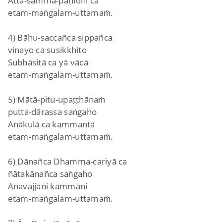
Atta-sammā-paṇidhi ca
etam-maṅgalam-uttamaṁ.
4) Bāhu-saccañca sippañca
vinayo ca susikkhito
Subhāsitā ca yā vācā
etam-maṅgalam-uttamaṁ.
5) Mātā-pitu-upaṭṭhānaṁ
putta-dārassa saṅgaho
Anākulā ca kammantā
etam-maṅgalam-uttamaṁ.
6) Dānañca Dhamma-cariyā ca
ñātakānañca saṅgaho
Anavajjāni kammāni
etam-maṅgalam-uttamaṁ.