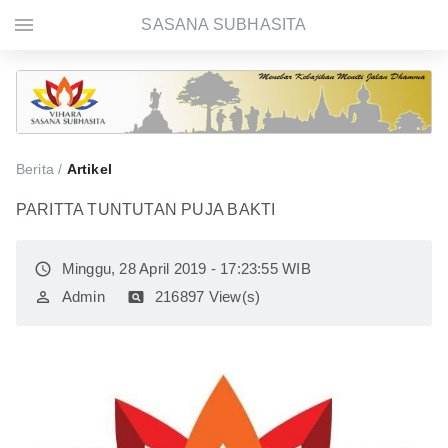
menu
SASANA SUBHASITA
Berita /
Artikel
PARITTA TUNTUTAN PUJA BAKTI
access_time
Minggu, 28 April 2019 - 17:23:55 WIB
perm_identity
Admin
pageview
216897 View(s)