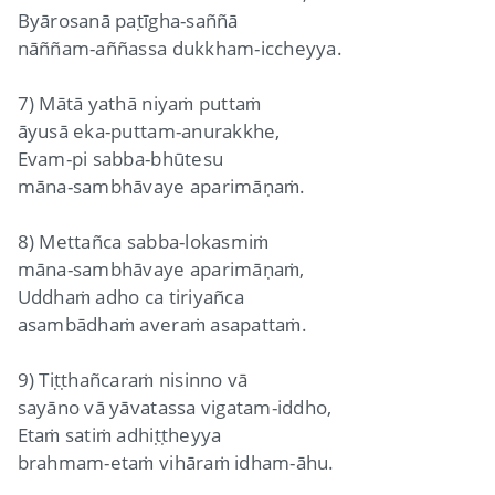
Byārosanā paṭīgha-saññā
nāññam-aññassa dukkham-iccheyya.
7) Mātā yathā niyaṁ puttaṁ
āyusā eka-puttam-anurakkhe,
Evam-pi sabba-bhūtesu
māna-sambhāvaye aparimāṇaṁ.
8) Mettañca sabba-lokasmiṁ
māna-sambhāvaye aparimāṇaṁ,
Uddhaṁ adho ca tiriyañca
asambādhaṁ averaṁ asapattaṁ.
9) Tiṭṭhañcaraṁ nisinno vā
sayāno vā yāvatassa vigatam-iddho,
Etaṁ satiṁ adhiṭṭheyya
brahmam-etaṁ vihāraṁ idham-āhu.