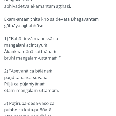
abhivādetvā ekamantaṁ aṭṭhāsi.
Ekam-antaṁ ṭhitā kho sā devatā Bhagavantaṁ
gāthāya ajjhabhāsi:
1) “Bahū devā manussā ca
maṅgalāni acintayuṁ
Ākaṅkhamānā sotthānaṁ
brūhi maṅgalam-uttamaṁ.”
2) “Asevanā ca bālānaṁ
paṇḍitānañca sevanā
Pūjā ca pūjanīyānaṁ
etam-maṅgalam-uttamaṁ.
3) Paṭirūpa-desa-vāso ca
pubbe ca kata-puññatā