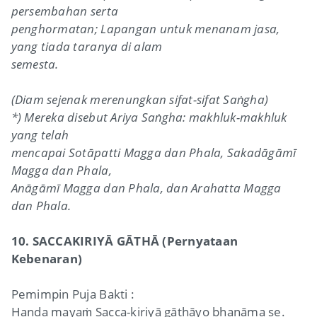
persembahan serta
penghormatan; Lapangan untuk menanam jasa,
yang tiada taranya di alam
semesta.
(Diam sejenak merenungkan sifat-sifat Saṅgha)
*) Mereka disebut Ariya Saṅgha: makhluk-makhluk
yang telah
mencapai Sotāpatti Magga dan Phala, Sakadāgāmī
Magga dan Phala,
Anāgāmī Magga dan Phala, dan Arahatta Magga
dan Phala.
10. SACCAKIRIYĀ GĀTHĀ (Pernyataan
Kebenaran)
Pemimpin Puja Bakti :
Handa mayaṁ Sacca-kiriyā gāthāyo bhaṇāma se.