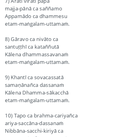
7) Āratī viratī pāpā
majja-pānā ca saññamo
Appamādo ca dhammesu
etam-maṅgalam-uttamaṁ.
8) Gāravo ca nivāto ca
santuṭṭhī ca kataññutā
Kālena dhammassavanaṁ
etam-maṅgalam-uttamaṁ.
9) Khantī ca sovacassatā
samaṇānañca dassanaṁ
Kālena Dhamma-sākacchā
etam-maṅgalam-uttamaṁ.
10) Tapo ca brahma-cariyañca
ariya-saccāna-dassanaṁ
Nibbāna-sacchi-kiriyā ca