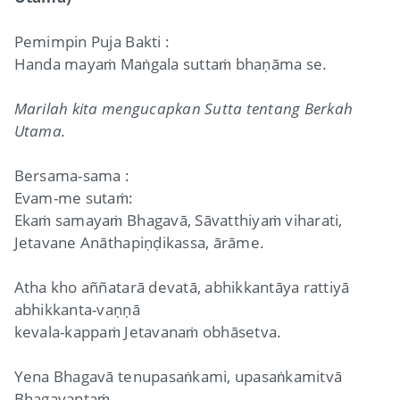
Pemimpin Puja Bakti :
Handa mayaṁ Maṅgala suttaṁ bhaṇāma se.
Marilah kita mengucapkan Sutta tentang Berkah
Utama.
Bersama-sama :
Evam-me sutaṁ:
Ekaṁ samayaṁ Bhagavā, Sāvatthiyaṁ viharati,
Jetavane Anāthapiṇḍikassa, ārāme.
Atha kho aññatarā devatā, abhikkantāya rattiyā
abhikkanta-vaṇṇā
kevala-kappaṁ Jetavanaṁ obhāsetva.
Yena Bhagavā tenupasaṅkami, upasaṅkamitvā
Bhagavantaṁ