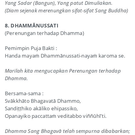
Yang Sadar (Bangun), Yang patut Dimuliakan.
(Diam sejenak merenungkan sifat-sifat Sang Buddha)
8. DHAMMĀNUSSATI
(Perenungan terhadap Dhamma)
Pemimpin Puja Bakti :
Handa mayaṁ Dhammānussati-nayaṁ karoma se.
Marilah kita mengucapkan Perenungan terhadap
Dhamma.
Bersama-sama :
Svākkhāto Bhagavatā Dhammo,
Sandiṭṭhiko akāliko ehipassiko,
Opanayiko paccattaṁ veditabbo viññūhī'ti.
Dhamma Sang Bhagavā telah sempurna dibabarkan;