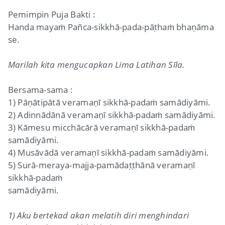
Pemimpin Puja Bakti :
Handa mayaṁ Pañca-sikkhā-pada-pāṭhaṁ bhaṇāma
se.
Marilah kita mengucapkan Lima Latihan Sīla.
Bersama-sama :
1) Pāṇātipātā veramaṇī sikkhā-padaṁ samādiyāmi.
2) Adinnādānā veramaṇī sikkhā-padaṁ samādiyāmi.
3) Kāmesu micchācārā veramaṇī sikkhā-padaṁ
samādiyāmi.
4) Musāvādā veramaṇī sikkhā-padaṁ samādiyāmi.
5) Surā-meraya-majja-pamādaṭṭhānā veramaṇī
sikkhā-padaṁ
samādiyāmi.
1) Aku bertekad akan melatih diri menghindari