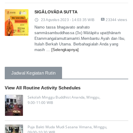
SIGĀLOVĀDA SUTTA
pageview
access_time
23 Agustus 2023 - 14:03:35 WIB
23344 views
Namo tassa bhagavato arahato
sammāsambuddhassa (3x) Mātāpitu upaṭṭhānaṁ
Etammaṅgalamuttamaṁti.Membantu Ayah dan Ibu,
Itulah Berkah Utama. Berbahagialah Anda yang
masih ...
[Selengkapnya]
Jadwal Kegiatan Rutin
View All Routine Activity Schedules
Sekolah Minggu Buddhist Ananda, Minggu,
9.00-11:00 WIB
Puja Bakti Muda Mudi Sasana Vimana, Minggu,
09:00-10:30 WIB