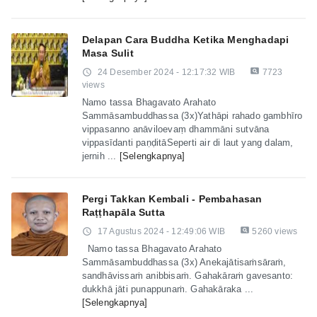
Delapan Cara Buddha Ketika Menghadapi
Masa Sulit
pageview
access_time
24 Desember 2024 - 12:17:32 WIB
7723
views
Namo tassa Bhagavato Arahato
Sammāsambuddhassa (3x)Yathāpi rahado gambhīro
vippasanno anāviloevaṃ dhammāni sutvāna
vippasīdanti paṇḍitāSeperti air di laut yang dalam,
jernih ...
[Selengkapnya]
Pergi Takkan Kembali - Pembahasan
Raṭṭhapāla Sutta
pageview
access_time
17 Agustus 2024 - 12:49:06 WIB
5260 views
Namo tassa Bhagavato Arahato
Sammāsambuddhassa (3x) Anekajātisaṁsāraṁ,
sandhāvissaṁ anibbisaṁ. Gahakāraṁ gavesanto:
dukkhā jāti punappunaṁ. Gahakāraka ...
[Selengkapnya]