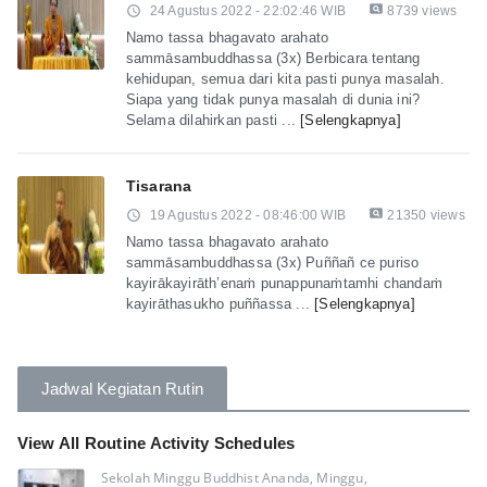
pageview
access_time
24 Agustus 2022 - 22:02:46 WIB
8739 views
Namo tassa bhagavato arahato
sammāsambuddhassa (3x) Berbicara tentang
kehidupan, semua dari kita pasti punya masalah.
Siapa yang tidak punya masalah di dunia ini?
Selama dilahirkan pasti ...
[Selengkapnya]
Tisarana
pageview
access_time
19 Agustus 2022 - 08:46:00 WIB
21350 views
Namo tassa bhagavato arahato
sammāsambuddhassa (3x) Puññañ ce puriso
kayirākayirāth’enaṁ punappunaṁtamhi chandaṁ
kayirāthasukho puññassa ...
[Selengkapnya]
Jadwal Kegiatan Rutin
View All Routine Activity Schedules
Sekolah Minggu Buddhist Ananda, Minggu,