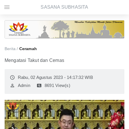
menu
SASANA SUBHASITA
Berita /
Ceramah
Mengatasi Takut dan Cemas
access_time
Rabu, 02 Agustus 2023 - 14:17:32 WIB
perm_identity
Admin
pageview
8691 View(s)