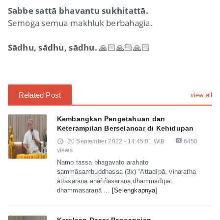
Sabbe sattā bhavantu sukhitattā.
Semoga semua makhluk berbahagia.
Sādhu, sādhu, sādhu.
🙏🏻🙏🏻🙏🏻
Related Post
view all
Kembangkan Pengetahuan dan
Keterampilan Berselancar di Kehidupan
pageview
access_time
20 September 2022 - 14:45:01 WIB
6450
views
Namo tassa bhagavato arahato
sammāsambuddhassa (3x) “Attadīpā, viharatha
attasaraṇā anaññasaraṇā,dhammadīpā
dhammasaraṇā ...
[Selengkapnya]
Kerelaan Dasar Pencapaian