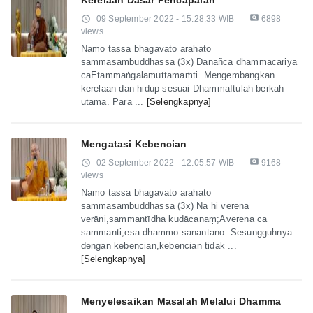
pageview
access_time
09 September 2022 - 15:28:33 WIB
6898
views
Namo tassa bhagavato arahato
sammāsambuddhassa (3x) Dānañca dhammacariyā
caEtammaṅgalamuttamaṁti. Mengembangkan
kerelaan dan hidup sesuai DhammaItulah berkah
utama. Para ...
[Selengkapnya]
Mengatasi Kebencian
pageview
access_time
02 September 2022 - 12:05:57 WIB
9168
views
Namo tassa bhagavato arahato
sammāsambuddhassa (3x) Na hi verena
verāni,sammantīdha kudācanaṃ;Averena ca
sammanti,esa dhammo sanantano. Sesungguhnya
dengan kebencian,kebencian tidak ...
[Selengkapnya]
Menyelesaikan Masalah Melalui Dhamma